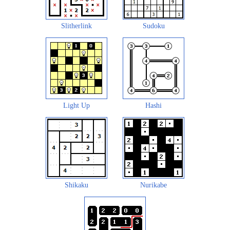
Slitherlink
Sudoku
Light Up
Hashi
Shikaku
Nurikabe