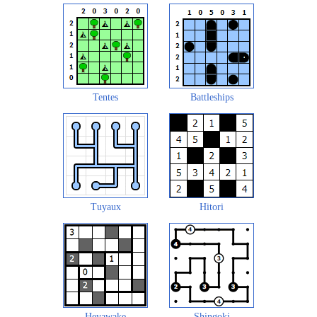
Tentes
Battleships
Tuyaux
Hitori
Heyawake
Shingoki