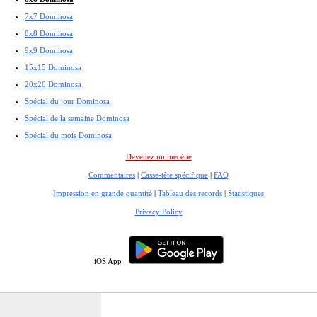
7x7 Dominosa
8x8 Dominosa
9x9 Dominosa
15x15 Dominosa
20x20 Dominosa
Spécial du jour Dominosa
Spécial de la semaine Dominosa
Spécial du mois Dominosa
Devenez un mécène
Commentaires
|
Casse-tête spécifique
|
FAQ
Impression en grande quantité
|
Tableau des records
|
Statistiques
Privacy Policy
iOS App