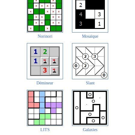
Norinori
Mosaïque
Démineur
Slant
LITS
Galaxies